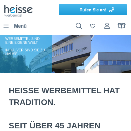
Rufen Sie an!
Menü
WERBEMITTEL SIND
EINE EIGENE WELT
IN HALVER SIND SIE ZU
HAUSE
HEISSE WERBEMITTEL HAT
TRADITION.
SEIT ÜBER 45 JAHREN