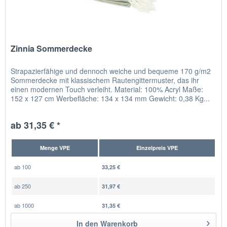
Zinnia Sommerdecke
Strapazierfähige und dennoch weiche und bequeme 170 g/m2
Sommerdecke mit klassischem Rautengittermuster, das ihr
einen modernen Touch verleiht. Material: 100% Acryl Maße:
152 x 127 cm Werbefläche: 134 x 134 mm Gewicht: 0,38 Kg...
ab 31,35 € *
Menge VPE
Einzelpreis VPE
ab
100
33,25 €
ab
250
31,97 €
ab
1000
31,35 €
In den
Warenkorb