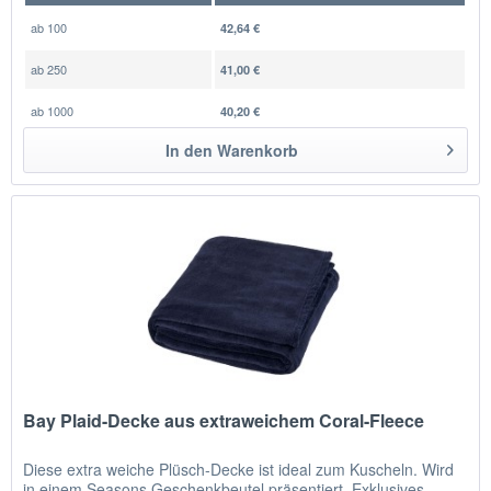
ab
100
42,64 €
ab
250
41,00 €
ab
1000
40,20 €
In den
Warenkorb
Bay Plaid-Decke aus extraweichem Coral-Fleece
Diese extra weiche Plüsch-Decke ist ideal zum Kuscheln. Wird
in einem Seasons Geschenkbeutel präsentiert. Exklusives