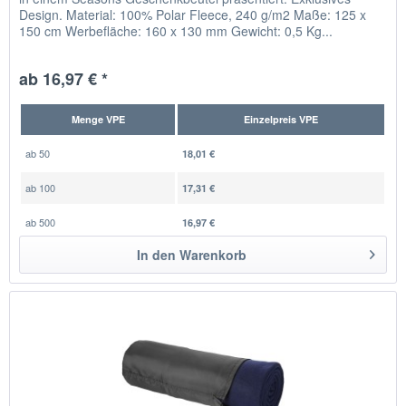
Design. Material: 100% Polar Fleece, 240 g/m2 Maße: 125 x
150 cm Werbefläche: 160 x 130 mm Gewicht: 0,5 Kg...
ab 16,97 € *
Menge VPE
Einzelpreis VPE
ab
50
18,01 €
ab
100
17,31 €
ab
500
16,97 €
In den
Warenkorb