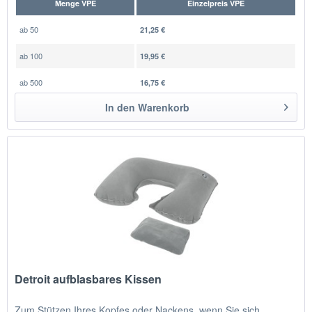
Menge VPE
Einzelpreis VPE
ab
50
21,25 €
ab
100
19,95 €
ab
500
16,75 €
In den
Warenkorb
Detroit aufblasbares Kissen
Zum Stützen Ihres Kopfes oder Nackens, wenn Sie sich