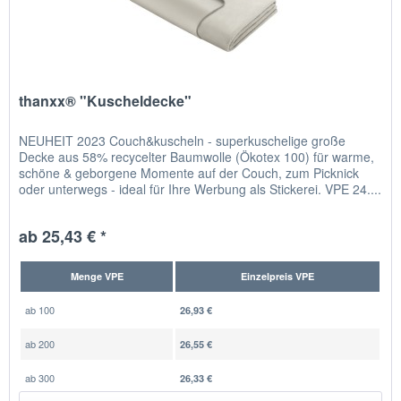
thanxx® "Kuscheldecke"
NEUHEIT 2023 Couch&kuscheln - superkuschelige große
Decke aus 58% recycelter Baumwolle (Ökotex 100) für warme,
schöne & geborgene Momente auf der Couch, zum Picknick
oder unterwegs - ideal für Ihre Werbung als Stickerei. VPE 24....
ab 25,43 € *
Menge VPE
Einzelpreis VPE
ab
100
26,93 €
ab
200
26,55 €
ab
300
26,33 €