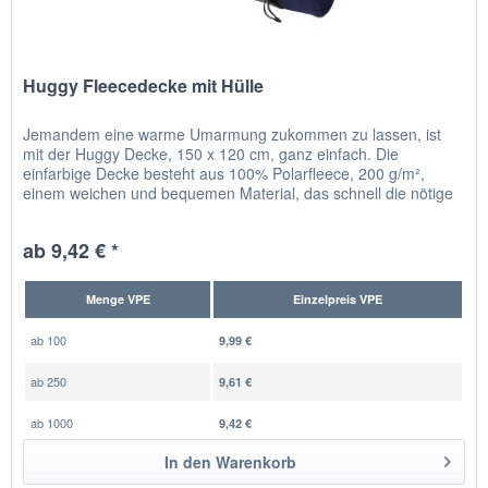
Huggy Fleecedecke mit Hülle
Jemandem eine warme Umarmung zukommen zu lassen, ist
mit der Huggy Decke, 150 x 120 cm, ganz einfach. Die
einfarbige Decke besteht aus 100% Polarfleece, 200 g/m²,
einem weichen und bequemen Material, das schnell die nötige
Wärme spendet...
ab 9,42 € *
Menge VPE
Einzelpreis VPE
ab
100
9,99 €
ab
250
9,61 €
ab
1000
9,42 €
In den
Warenkorb