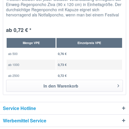
Einweg-Regenponcho Ziva (90 x 120 cm) in Einheitsgröße. Der
durchsichtige Regenponcho mit Kapuze eignet sich
hervorragend als Notfallponcho, wenn man bei einem Festival
im...
ab 0,72 € *
Menge VPE
Einzelpreis VPE
ab
500
0,76 €
ab
1000
0,73 €
ab
2500
0,72 €
In den
Warenkorb
Service Hotline
Werbemittel Service