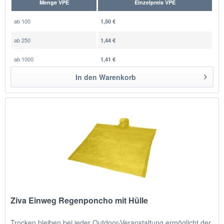
Menge VPE
Einzelpreis VPE
ab
100
1,50 €
ab
250
1,44 €
ab
1000
1,41 €
In den
Warenkorb
Ziva Einweg Regenponcho mit Hülle
Trocken bleiben bei jeder Outdoor-Veranstaltung ermöglicht der