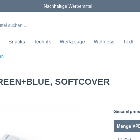
Nachhaltige Werbemittel
Snacks
Technik
Werkzeuge
Wellness
Textil
en
GREEN+BLUE, SOFTCOVER
Gesamtprei
Menge VP
ab
250