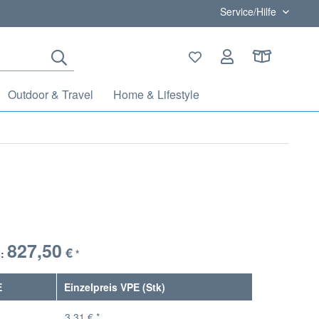
Service/Hilfe
Outdoor & Travel
Home & Lifestyle
827,50
€
s:
*
E
Einzelpreis VPE (Stk)
3,31 € *